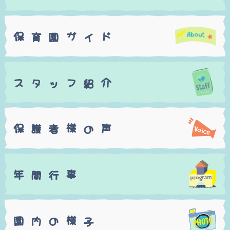
保
ガ
ド
園
イ
育
ス
フ
介
ッ
紹
タ
保
様
声
者
の
護
年
事
行
間
園
様
の
子
内