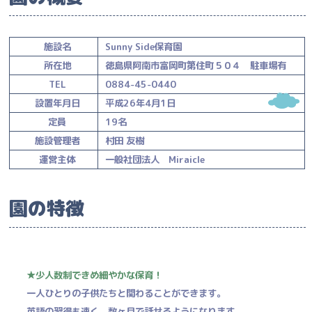
施設名
Sunny Side保育園
所在地
徳島県阿南市富岡町第住町５０４ 駐車場有
TEL
0884-45-0440
設置年月日
平成26年4月1日
定員
19名
施設管理者
村田 友樹
運営主体
一般社団法人 Miraicle
園の特徴
★少人数制できめ細やかな保育！
一人ひとりの子供たちと関わることができます。
英語の習得も速く、数ヶ月で話せるようになります。