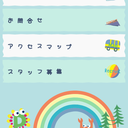
お
せ
合
問
ア
ス
ッ
セ
プ
マ
ク
ス
フ
集
ッ
募
タ